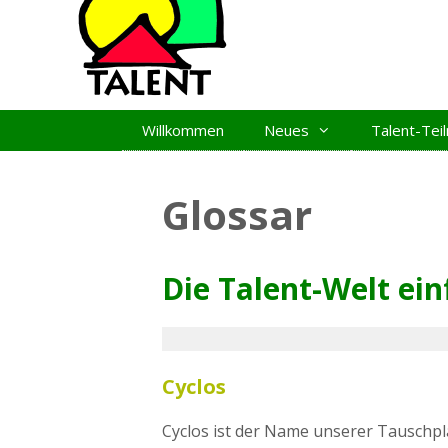
Zum
Inhalt
springen
Willkommen
Neues
Talent-Te
Glossar
Die Talent-Welt ein
Cyclos
Cyclos ist der Name unserer Tauschplat