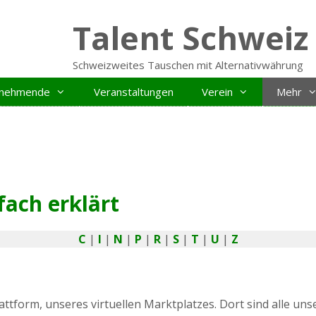
Talent Schweiz
Schweizweites Tauschen mit Alternativwährung
ilnehmende
Veranstaltungen
Verein
Mehr
fach erklärt
C
|
I
|
N
|
P
|
R
|
S
|
T
|
U
|
Z
tform, unseres virtuellen Marktplatzes. Dort sind alle unse