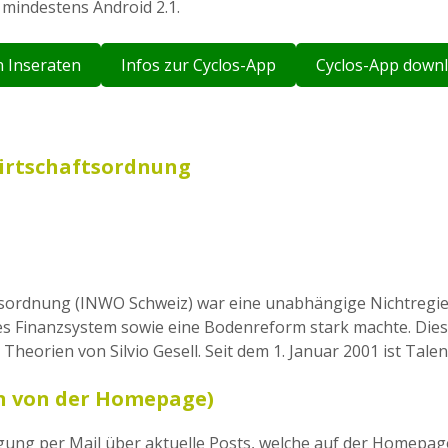
 mindestens Android 2.1.
n Inseraten
Infos zur Cyclos-App
Cyclos-App down
 Wirtschaftsordnung
haftsordnung (INWO Schweiz) war eine unabhängige Nichtregi
ges Finanzsystem sowie eine Bodenreform stark machte. Die
 Theorien von Silvio Gesell. Seit dem 1. Januar 2001 ist Tale
n von der Homepage)
gung per Mail über aktuelle Posts, welche auf der Homepag