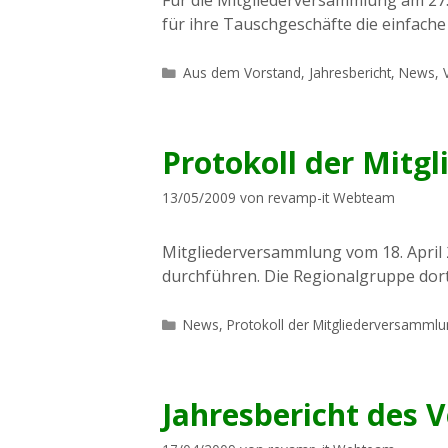
für ihre Tauschgeschäfte die einfach
Kategorien
Aus dem Vorstand
,
Jahresbericht
,
News
,
Protokoll der Mitg
13/05/2009
von
revamp-it Webteam
Mitgliederversammlung vom 18. April 
durchführen. Die Regionalgruppe dort
Kategorien
News
,
Protokoll der Mitgliederversamml
Jahresbericht des V