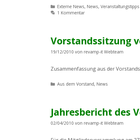
Kategorien
Externe News
,
News
,
Veranstaltungstipps
1 Kommentar
Vorstandssitzung v
19/12/2010
von
revamp-it Webteam
Zusammenfassung aus der Vorstands
Kategorien
Aus dem Vorstand
,
News
Jahresbericht des V
02/04/2010
von
revamp-it Webteam
Für die Mitgliederversammlung am 27.