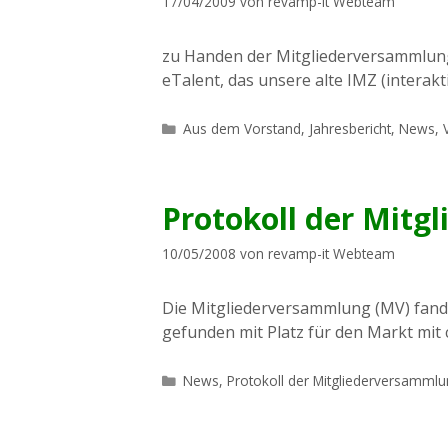
17/04/2009
von
revamp-it Webteam
zu Handen der Mitgliederversammlung 
eTalent, das unsere alte IMZ (interak
Kategorien
Aus dem Vorstand
,
Jahresbericht
,
News
,
Protokoll der Mitg
10/05/2008
von
revamp-it Webteam
Die Mitgliederversammlung (MV) fand 
gefunden mit Platz für den Markt mit 
Kategorien
News
,
Protokoll der Mitgliederversamml