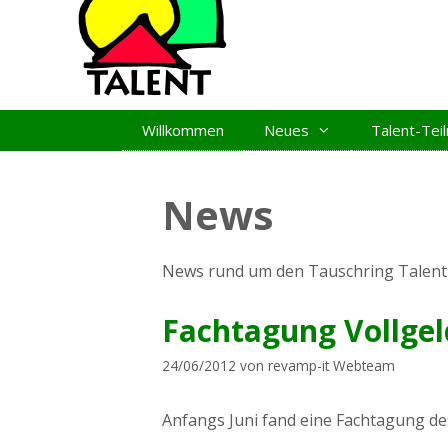
Zum
Inhalt
springen
Willkommen
Neues
Talent-Te
News
News rund um den Tauschring Talent 
Fachtagung Vollgeld
24/06/2012
von
revamp-it Webteam
Anfangs Juni fand eine Fachtagung des