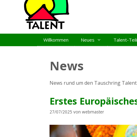
Zum
Inhalt
springen
Willkommen
Neues
Talent-Te
News
News rund um den Tauschring Talent 
Erstes Europäische
27/07/2025
von
webmaster