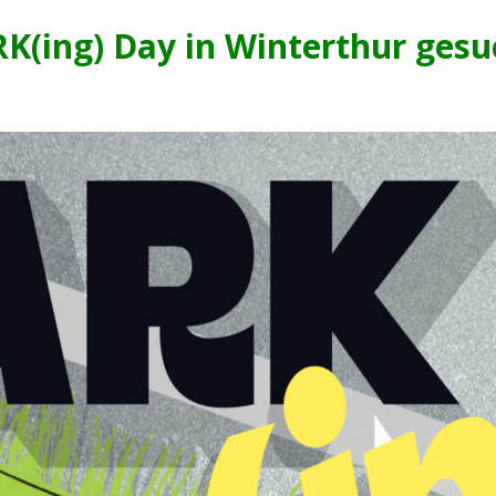
RK(ing) Day in Winterthur gesu