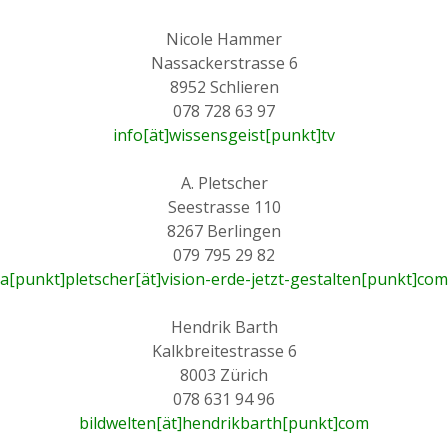
Nicole Hammer
Nassackerstrasse 6
8952 Schlieren
078 728 63 97
info[ät]wissensgeist[punkt]tv
A. Pletscher
Seestrasse 110
8267 Berlingen
079 795 29 82
a[punkt]pletscher[ät]vision-erde-jetzt-gestalten[punkt]com
Hendrik Barth
Kalkbreitestrasse 6
8003 Zürich
078 631 94 96
bildwelten[ät]hendrikbarth[punkt]com