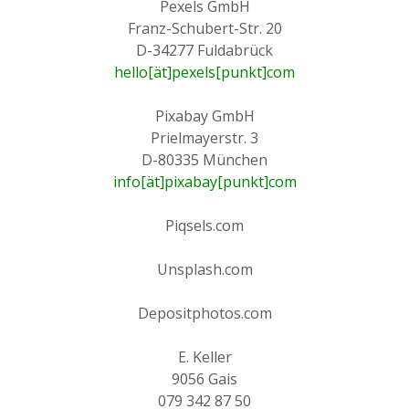
Pexels GmbH
Franz-Schubert-Str. 20
D-34277 Fuldabrück
hello[ät]pexels[punkt]com
Pixabay GmbH
Prielmayerstr. 3
D-80335 München
info[ät]pixabay[punkt]com
Piqsels.com
Unsplash.com
Depositphotos.com
E. Keller
9056 Gais
079 342 87 50