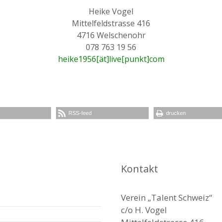
Heike Vogel
Mittelfeldstrasse 416
4716 Welschenohr
078 763 19 56
heike1956[ät]live[punkt]com
RSS-feed
drucken
Kontakt
Verein „Talent Schweiz“
c/o H. Vogel