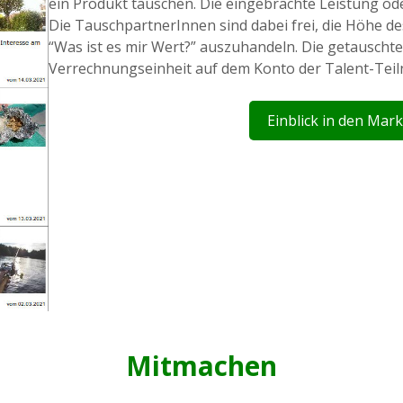
ein Produkt tauschen. Die eingebrachte Leistung od
Die TauschpartnerInnen sind dabei frei, die Höhe d
“Was ist es mir Wert?” auszuhandeln. Die getausch
Verrechnungseinheit auf dem Konto der Talent-Tei
Einblick in den Mark
Mitmachen