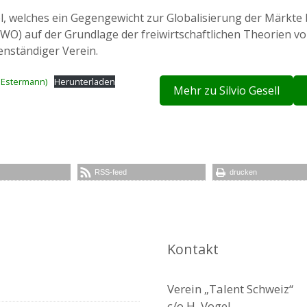
el, welches ein Gegengewicht zur Globalisierung der Märkte b
WO) auf der Grundlage der freiwirtschaftlichen Theorien von 
enständiger Verein.
 Estermann)
Herunterladen
Mehr zu Silvio Gesell
RSS-feed
drucken
Kontakt
Verein „Talent Schweiz“
c/o H. Vogel