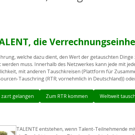
ALENT, die Verrechnungseinhe
ährung, welche dazu dient, den Wert der getauschten Dinge
ht werden muss. Innerhalb des Netzwerkes kann jede mit j
lichkeit, mit anderen Tauschkreisen (Plattform für Zusamm
sourcen-Tauschring (RTR; vornehmlich in Deutschland)) oder
 za:rt gelangen
Zum RTR kommen
Weltweit tausc
TALENTE entstehen, wenn Talent-Teilnehmende mit 