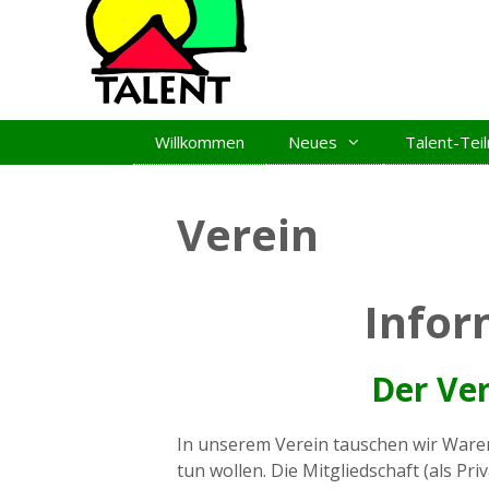
Zum
Inhalt
springen
Willkommen
Neues
Talent-Te
Verein
Infor
Der Ver
In unserem Verein tauschen wir Waren,
tun wollen. Die Mitgliedschaft (als Pri