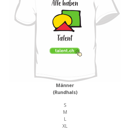
Männer
(Rundhals)
S
M
L
XL