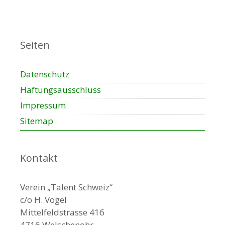
n
s
t
a
Seiten
l
t
Datenschutz
u
n
Haftungsausschluss
g
Impressum
-
Sitemap
N
a
v
Kontakt
i
g
a
Verein „Talent Schweiz“
t
c/o H. Vogel
i
Mittelfeldstrasse 416
o
4716 Welschenohr