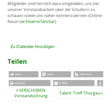
Mitglieder sind herzlich dazu eingeladen, uns bei
unserer Vorstandsarbeit über die Schultern zu
schauen sowie uns näher kennenzulernen (Online-
Raum
via Email erfahrbar
).
Zu iCalendar hinzufügen
Teilen
teilen
teilen
RSS-feed
drucken
E-Mail
V
«
VERSCHOBEN:
Talent-Treff Thurgau
»
e
Vorstandssitzung
r
a