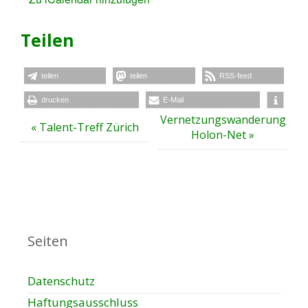
Teilen
teilen
teilen
RSS-feed
drucken
E-Mail
V
Vernetzungswanderung
«
Talent-Treff Zürich
e
Holon-Net
»
r
a
n
s
t
a
Seiten
l
t
Datenschutz
u
n
Haftungsausschluss