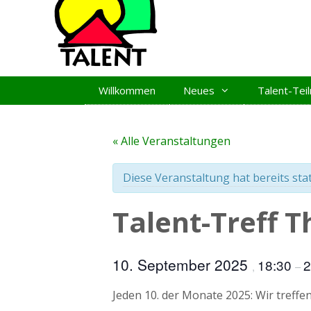
Zum
Inhalt
springen
Willkommen
Neues
Talent-Te
« Alle Veranstaltungen
Diese Veranstaltung hat bereits sta
Talent-Treff 
10. September 2025
18:30
2
,
–
Jeden 10. der Monate 2025: Wir treffe