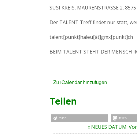
SUSI KREIS, MAURENSTRASSE 2, 857
Der TALENT Treff findet nur statt, we
talent[punkt]haleu[ät]gmx[punkt]ch 
BEIM TALENT STEHT DER MENSCH I
Zu iCalendar hinzufügen
Teilen
teilen
teilen
V
«
NEUES DATUM: Vors
e