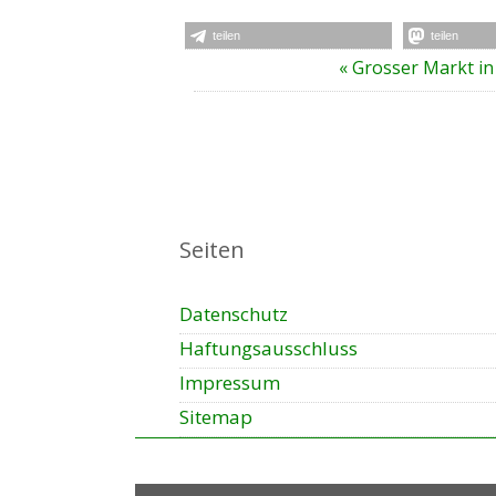
teilen
teilen
V
«
Grosser Markt in
e
r
a
n
s
t
Seiten
a
l
t
Datenschutz
u
Haftungsausschluss
n
Impressum
g
-
Sitemap
N
a
v