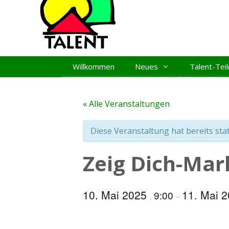
Zum
Inhalt
springen
Willkommen
Neues
Talent-Te
« Alle Veranstaltungen
Diese Veranstaltung hat bereits sta
Zeig Dich-Mar
10. Mai 2025
11. Mai 
9:00
,
–