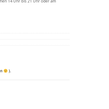
chen 14 Uhr bis 21 Uhr oder am
en
).