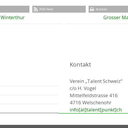
RSS-feed
drucken
 Winterthur
Grosser Ma
Kontakt
Verein „Talent Schweiz“
c/o H. Vogel
Mittelfeldstrasse 416
4716 Welschenohr
info[ät]talent[punkt]ch