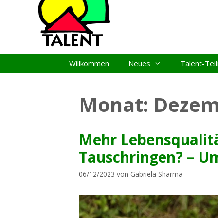
Zum
Inhalt
springen
Willkommen
Neues
Talent-Te
Monat:
Dezem
Mehr Lebensqualitä
Tauschringen? – U
06/12/2023
von
Gabriela Sharma