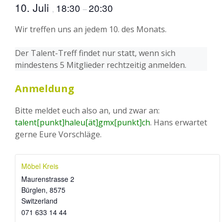
10. Juli
18:30
20:30
,
–
Wir treffen uns an jedem 10. des Monats.
Der Talent-Treff findet nur statt, wenn sich
mindestens 5 Mitglieder rechtzeitig anmelden.
Anmeldung
Bitte meldet euch also an, und zwar an:
talent[punkt]haleu[ät]gmx[punkt]ch
. Hans erwartet
gerne Eure Vorschläge.
Möbel Kreis
Maurenstrasse 2
Bürglen
,
8575
Switzerland
071 633 14 44