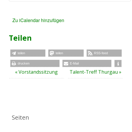
Zu iCalendar hinzufügen
Teilen
teilen
teilen
RSS-feed
drucken
E-Mail
V
«
Vorstandssitzung
Talent-Treff Thurgau
»
e
r
a
n
s
t
Seiten
a
l