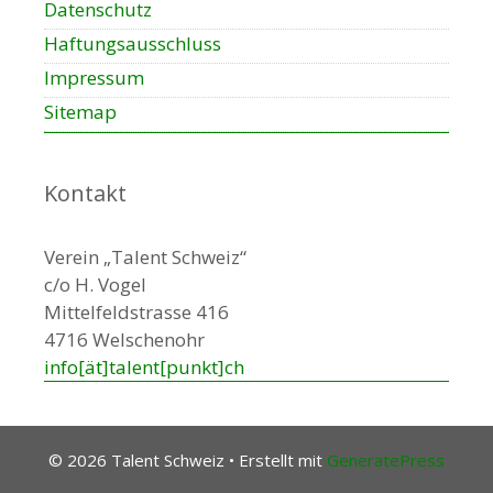
Datenschutz
t
u
Haftungsausschluss
n
Impressum
g
Sitemap
-
N
a
Kontakt
v
i
g
Verein „Talent Schweiz“
a
c/o H. Vogel
t
Mittelfeldstrasse 416
i
4716 Welschenohr
o
info[ät]talent[punkt]ch
n
© 2026 Talent Schweiz
• Erstellt mit
GeneratePress