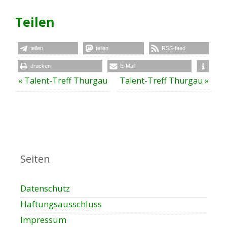
Teilen
teilen
teilen
RSS-feed
drucken
E-Mail
V
«
Talent-Treff Thurgau
Talent-Treff Thurgau
»
e
r
a
n
s
t
Seiten
a
l
Datenschutz
t
u
Haftungsausschluss
n
Impressum
g