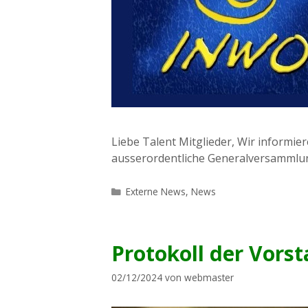
Liebe Talent Mitglieder, Wir informi
ausserordentliche Generalversammlung
Kategorien
Externe News
,
News
Protokoll der Vors
02/12/2024
von
webmaster