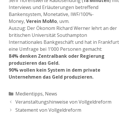
Sehr hörenswerte Radiosendung (
18 Minuten
) mit
Interviews und Erläuterungen betreffend
Bankensystem, Monetative, IWF/100%-
Money,
Verein MoMo
, uvm.
Auszug: Der Ökonom Richard Werner lehrt an der
britischen Universität Southampton
Internationales Bankgeschäft und hat in Frankfurt
eine Umfrage bei 1‘000 Personen gemacht:
84% denken Zentralbank oder Regierung
produzieren das Geld.
90% wollen kein System in dem private
Unternehmen das Geld produzieren.
Kategorien
Medientipps
,
News
Veranstaltungshinweise von Vollgeldreform
Statement von Vollgeldreform