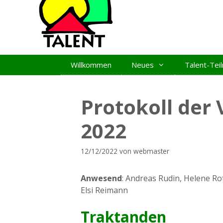
Zum
Inhalt
springen
Willkommen
Neues
Talent-Te
Protokoll der
2022
12/12/2022
von
webmaster
Anwesend
: Andreas Rudin, Helene R
Elsi Reimann
Traktanden