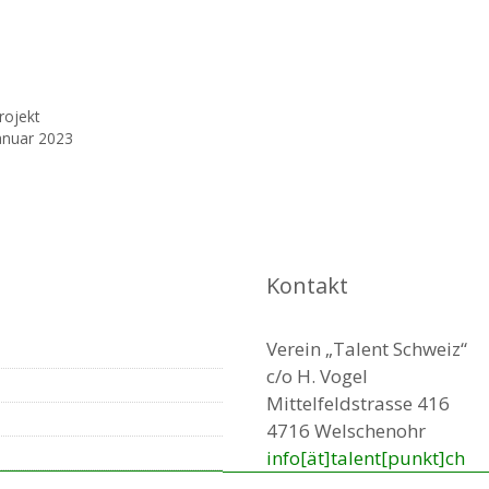
rojekt
Januar 2023
Kontakt
Verein „Talent Schweiz“
c/o H. Vogel
Mittelfeldstrasse 416
4716 Welschenohr
info[ät]talent[punkt]ch