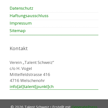
Datenschutz
Haftungsausschluss
Impressum
Sitemap
Kontakt
Verein „Talent Schweiz“
c/o H. Vogel
Mittelfeldstrasse 416
4716 Welschenohr
info[ät]talent[punkt]ch
© 2026 Talent Schweiz
• Erstellt mit
GeneratePress