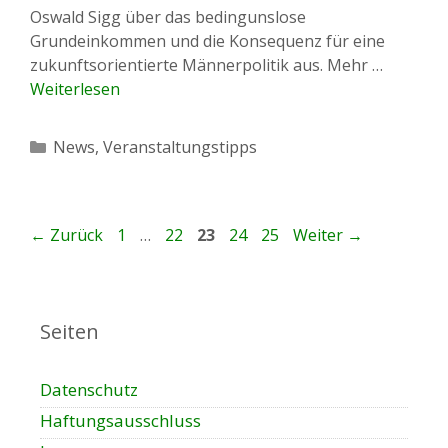
Oswald Sigg über das bedingunslose
Grundeinkommen und die Konsequenz für eine
zukunftsorientierte Männerpolitik aus. Mehr …
Weiterlesen
Kategorien
News
,
Veranstaltungstipps
Seite
Seite
Seite
Seite
Seite
←
Zurück
1
…
22
23
24
25
Weiter
→
Seiten
Datenschutz
Haftungsausschluss